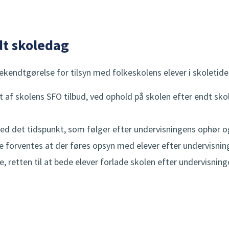
dt skoledag
endtgørelse for tilsyn med folkeskolens elever i skoletide
et af skolens SFO tilbud, ved ophold på skolen efter endt sk
d det tidspunkt, som følger efter undervisningens ophør og
e forventes at der føres opsyn med elever efter undervisnin
, retten til at bede elever forlade skolen efter undervisnin