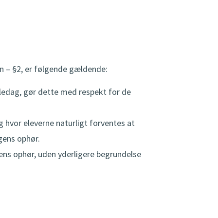
n – §2, er følgende gældende:
oledag, gør dette med respekt for de
 hvor eleverne naturligt forventes at
gens ophør.
gens ophør, uden yderligere begrundelse