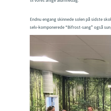
til vores årlige alumnedag.
Endnu engang skinnede solen på sidste skole
selv-komponerede “Bifrost-sang” også sun