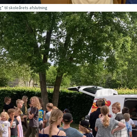
til skoleårets afslutning