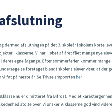
afslutning
og dermed afslutningen på det 3. skoleår i skolens korte lev
r i klasserne. Vi har i løbet af året fået mange nye elever,
t i deres egne årgange. Efter sommerferien kommer mange nye
ndersøgelse foretaget blandt skolens elever viser, at der ge
er vi fat på næste år. Se Trivselsrapporten
her
 9.klasse nu er dimitteret fra Bifrost. Med et karaktergennem
eskedenhed stolte over. Vi ønsker 9. klasserne god vind videre 