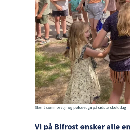
Skønt sommervejr og pølsevogn på sidste skoledag
Vi på Bifrost ønsker alle 