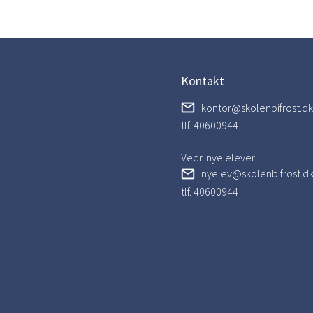
Kontakt
kontor@skolenbifrost.dk
tlf. 40600944
Vedr. nye elever
nyelev@skolenbifrost.d
tlf. 40600944