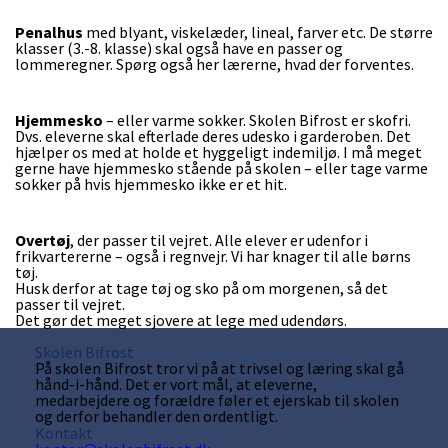
Penalhus
med blyant, viskelæder, lineal, farver etc. De større
klasser (3.-8. klasse) skal også have en passer og
lommeregner. Spørg også her lærerne, hvad der forventes.
Hjemmesko
– eller varme sokker. Skolen Bifrost er skofri.
Dvs. eleverne skal efterlade deres udesko i garderoben. Det
hjælper os med at holde et hyggeligt indemiljø. I må meget
gerne have hjemmesko stående på skolen – eller tage varme
sokker på hvis hjemmesko ikke er et hit.
Overtøj
, der passer til vejret. Alle elever er udenfor i
frikvartererne – også i regnvejr. Vi har knager til alle børns
tøj.
Husk derfor at tage tøj og sko på om morgenen, så det
passer til vejret.
Det gør det meget sjovere at lege med udendørs.
Skolen Bifrost
På skolen Bifrost tror vi på at trivsel og læring skal gå
hånd-i-hånd. Det er vort mål, at eleverne,
medarbejdere og forældre føler et ejerskab til skolen
og derfor behandler den ordentligt.
Kontakt