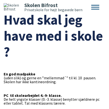
Skolen Bifrost
Home
/
Undervisning og fritid
/
Hvad skal jeg have med i
skole ?
Privatskole for højt begavede børn
Hvad skal jeg
have med i skole
?
En god madpakke
(uden slik) og gerne en ”mellemmad´” til kl. 10 pausen.
Skolen har ikke kantineordning.
PC til skolearbejdet 4.-9- klasse.
De helt yngste klasser (0.-3. klasse) benytter sjældnere pc
eller tablet. Tal med klassens lærere.