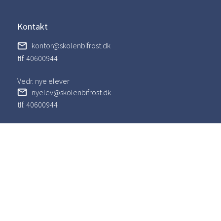
Kontakt
kontor@skolenbifrost.dk
tlf. 40600944
Vedr. nye elever
nyelev@skolenbifrost.dk
tlf. 40600944
Hjemmeside er hostet hos Simple Solution P/S
Skolen Bifrost
Universitetsvej 9
4000 Roskilde
CVR-nr: 41023368
P-nr. 1025355225
Skolekode: 281453