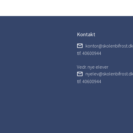
Kontakt
kontor@skolenbifrost.dk
tlf. 40600944
Vedr. nye elever
nyelev@skolenbifrost.d
tlf. 40600944