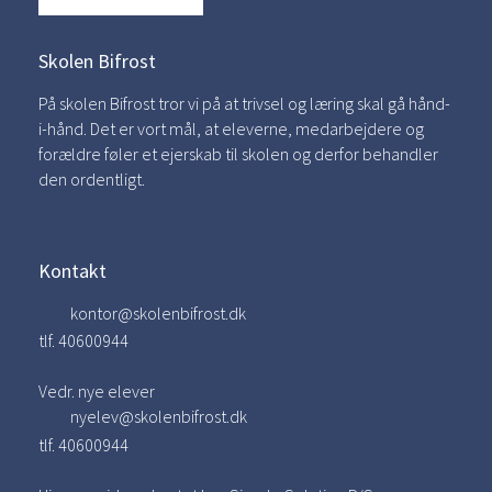
Skolen Bifrost
På skolen Bifrost tror vi på at trivsel og læring skal gå hånd-
i-hånd. Det er vort mål, at eleverne, medarbejdere og
forældre føler et ejerskab til skolen og derfor behandler
den ordentligt.
Kontakt
kontor@skolenbifrost.dk
tlf. 40600944
Vedr. nye elever
nyelev@skolenbifrost.dk
tlf. 40600944