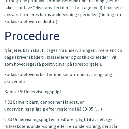
forpligtede på at yde kompenserende undervisning (heller
ikke til at lave “ekstramaterialer” til at tage med). I har selv
ansvaret for jeres barns undervisning i perioden (Uddrag fra
Folkeskoleloven nedenfor).
Procedure
Når jeres barn skal fritages fra undervisningen i mere end to
dage skriver i både til klasselærer og cc til skoleleder. I vil
som hovedregel få positivt svar på forespørgslen.
Folkeskolelovens bestemmelser om undervisningspligt
skriver bl.a.:
Kapitel 5: Undervisningspligt
§ 32 Ethvert barn, der bor her i landet, er
undervisningspligtig efter reglerne i §§ 33-35 (…)
§ 33 Undervisningspligten medfører pligt til at deltage i
folkeskolens undervisning eller i en undervisning, der står